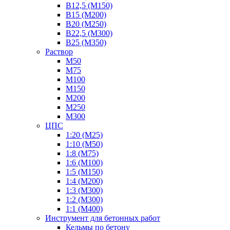
В12,5 (М150)
В15 (М200)
В20 (М250)
В22,5 (М300)
В25 (М350)
Раствор
М50
М75
М100
М150
М200
М250
М300
ЦПС
1:20 (М25)
1:10 (М50)
1:8 (М75)
1:6 (М100)
1:5 (М150)
1:4 (М200)
1:3 (М300)
1:2 (М300)
1:1 (М400)
Инструмент для бетонных работ
Кельмы по бетону