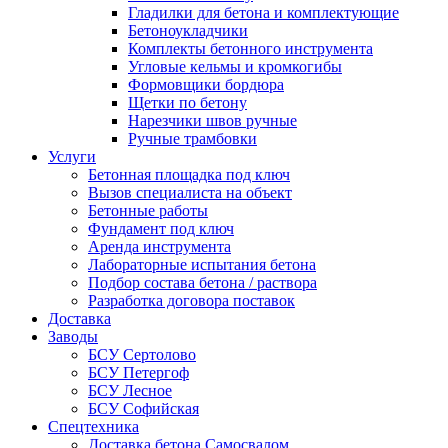
Гладилки для бетона и комплектующие
Бетоноукладчики
Комплекты бетонного инструмента
Угловые кельмы и кромкогибы
Формовщики бордюра
Щетки по бетону
Нарезчики швов ручные
Ручные трамбовки
Услуги
Бетонная площадка под ключ
Вызов специалиста на объект
Бетонные работы
Фундамент под ключ
Аренда инструмента
Лабораторные испытания бетона
Подбор состава бетона / раствора
Разработка договора поставок
Доставка
Заводы
БСУ Сертолово
БСУ Петергоф
БСУ Лесное
БСУ Софийская
Спецтехника
Доставка бетона Самосвалом