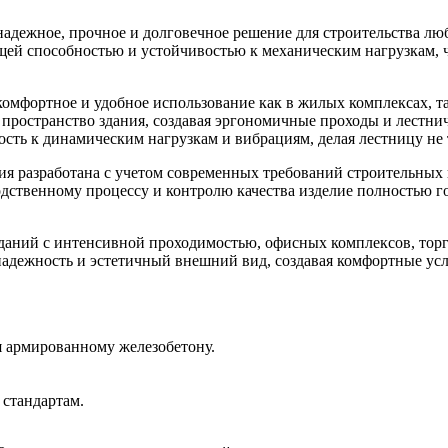
адежное, прочное и долговечное решение для строительства лю
щей способностью и устойчивостью к механическим нагрузкам, ч
комфортное и удобное использование как в жилых комплексах, 
 пространство здания, создавая эргономичные проходы и лестн
ость к динамическим нагрузкам и вибрациям, делая лестницу не
я разработана с учетом современных требований строительных н
дственному процессу и контролю качества изделие полностью го
зданий с интенсивной проходимостью, офисных комплексов, то
надежность и эстетичный внешний вид, создавая комфортные усл
я армированному железобетону.
стандартам.