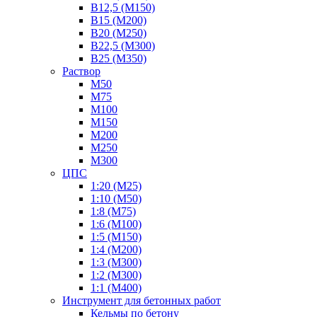
В12,5 (М150)
В15 (М200)
В20 (М250)
В22,5 (М300)
В25 (М350)
Раствор
М50
М75
М100
М150
М200
М250
М300
ЦПС
1:20 (М25)
1:10 (М50)
1:8 (М75)
1:6 (М100)
1:5 (М150)
1:4 (М200)
1:3 (М300)
1:2 (М300)
1:1 (М400)
Инструмент для бетонных работ
Кельмы по бетону