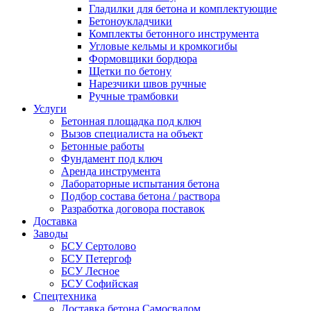
Гладилки для бетона и комплектующие
Бетоноукладчики
Комплекты бетонного инструмента
Угловые кельмы и кромкогибы
Формовщики бордюра
Щетки по бетону
Нарезчики швов ручные
Ручные трамбовки
Услуги
Бетонная площадка под ключ
Вызов специалиста на объект
Бетонные работы
Фундамент под ключ
Аренда инструмента
Лабораторные испытания бетона
Подбор состава бетона / раствора
Разработка договора поставок
Доставка
Заводы
БСУ Сертолово
БСУ Петергоф
БСУ Лесное
БСУ Софийская
Спецтехника
Доставка бетона Самосвалом