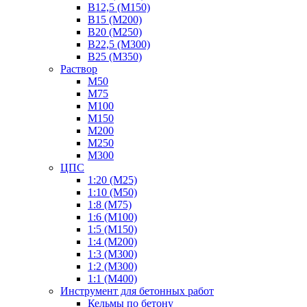
В12,5 (М150)
В15 (М200)
В20 (М250)
В22,5 (М300)
В25 (М350)
Раствор
М50
М75
М100
М150
М200
М250
М300
ЦПС
1:20 (М25)
1:10 (М50)
1:8 (М75)
1:6 (М100)
1:5 (М150)
1:4 (М200)
1:3 (М300)
1:2 (М300)
1:1 (М400)
Инструмент для бетонных работ
Кельмы по бетону