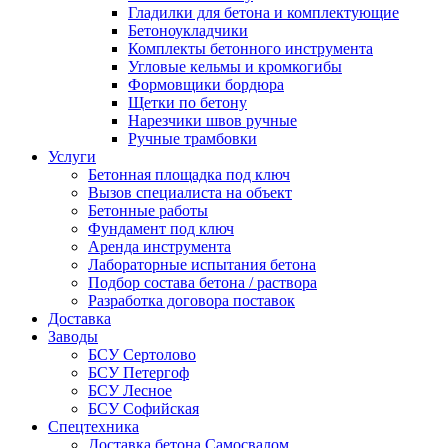
Гладилки для бетона и комплектующие
Бетоноукладчики
Комплекты бетонного инструмента
Угловые кельмы и кромкогибы
Формовщики бордюра
Щетки по бетону
Нарезчики швов ручные
Ручные трамбовки
Услуги
Бетонная площадка под ключ
Вызов специалиста на объект
Бетонные работы
Фундамент под ключ
Аренда инструмента
Лабораторные испытания бетона
Подбор состава бетона / раствора
Разработка договора поставок
Доставка
Заводы
БСУ Сертолово
БСУ Петергоф
БСУ Лесное
БСУ Софийская
Спецтехника
Доставка бетона Самосвалом