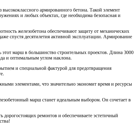
з высококлассного армированного бетона. Такой элемент
жениях и любых объектах, где необходима безопасная и
лотность железобетона обеспечивают защиту от механических
даже спустя десятилетия активной эксплуатации. Армирование
ь этот марш в большинство строительных проектов. Длина 3000
да и оптимальным углом наклона.
рытием и специальной фактурой для предотвращения
е.
жными элементами, что значительно экономит время и ресурсы
лезобетонный марш станет идеальным выбором. Он сочетает в
сть дорогостоящих ремонтов и обеспечиваете эстетичный
ства!