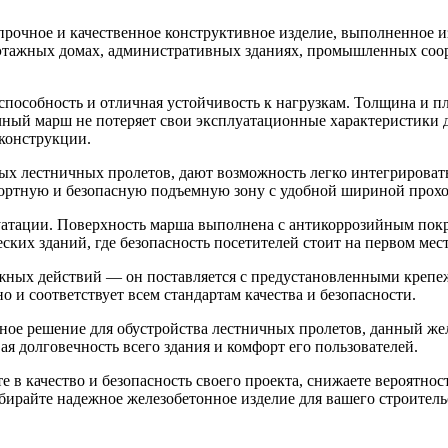
рочное и качественное конструктивное изделие, выполненное и
тажных домах, административных зданиях, промышленных соору
пособность и отличная устойчивость к нагрузкам. Толщина и п
чный марш не потеряет свои эксплуатационные характеристики 
конструкции.
ых лестничных пролетов, дают возможность легко интегрироват
фортную и безопасную подъемную зону с удобной шириной прохо
луатации. Поверхность марша выполнена с антикоррозийным пок
ких зданий, где безопасность посетителей стоит на первом мест
ожных действий — он поставляется с предустановленными крепе
 и соответствует всем стандартам качества и безопасности.
ное решение для обустройства лестничных пролетов, данный же
ая долговечность всего здания и комфорт его пользователей.
 в качество и безопасность своего проекта, снижаете вероятно
ирайте надежное железобетонное изделие для вашего строитель