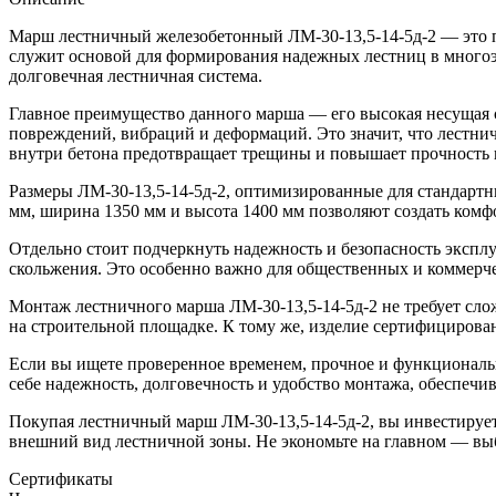
Марш лестничный железобетонный ЛМ-30-13,5-14-5д-2 — это п
служит основой для формирования надежных лестниц в многоэ
долговечная лестничная система.
Главное преимущество данного марша — его высокая несущая с
повреждений, вибраций и деформаций. Это значит, что лестни
внутри бетона предотвращает трещины и повышает прочность 
Размеры ЛМ-30-13,5-14-5д-2, оптимизированные для стандартн
мм, ширина 1350 мм и высота 1400 мм позволяют создать ком
Отдельно стоит подчеркнуть надежность и безопасность эксп
скольжения. Это особенно важно для общественных и коммерчес
Монтаж лестничного марша ЛМ-30-13,5-14-5д-2 не требует сл
на строительной площадке. К тому же, изделие сертифицировано
Если вы ищете проверенное временем, прочное и функциональ
себе надежность, долговечность и удобство монтажа, обеспечив
Покупая лестничный марш ЛМ-30-13,5-14-5д-2, вы инвестируете
внешний вид лестничной зоны. Не экономьте на главном — выб
Сертификаты