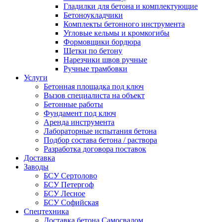
Гладилки для бетона и комплектующие
Бетоноукладчики
Комплекты бетонного инструмента
Угловые кельмы и кромкогибы
Формовщики бордюра
Щетки по бетону
Нарезчики швов ручные
Ручные трамбовки
Услуги
Бетонная площадка под ключ
Вызов специалиста на объект
Бетонные работы
Фундамент под ключ
Аренда инструмента
Лабораторные испытания бетона
Подбор состава бетона / раствора
Разработка договора поставок
Доставка
Заводы
БСУ Сертолово
БСУ Петергоф
БСУ Лесное
БСУ Софийская
Спецтехника
Доставка бетона Самосвалом