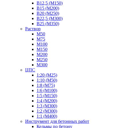
В12,5 (М150)
В15 (М200)
В20 (М250)
В22,5 (М300)
В25 (М350)
Раствор
М50
М75
М100
М150
М200
М250
М300
ЦПС
1:20 (М25)
1:10 (М50)
1:8 (М75)
1:6 (М100)
1:5 (М150)
1:4 (М200)
1:3 (М300)
1:2 (М300)
1:1 (М400)
Инструмент для бетонных работ
Кельмы по бетону