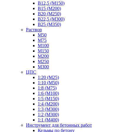
В12,5 (М150)
В15 (М200)
В20 (М250)
В22,5 (М300)
В25 (М350)
Раствор
М50
М75
М100
М150
М200
М250
М300
ЦПС
1:20 (М25)
1:10 (М50)
1:8 (М75)
1:6 (М100)
1:5 (М150)
1:4 (М200)
1:3 (М300)
1:2 (М300)
1:1 (М400)
Инструмент для бетонных работ
Кельмы по бетону