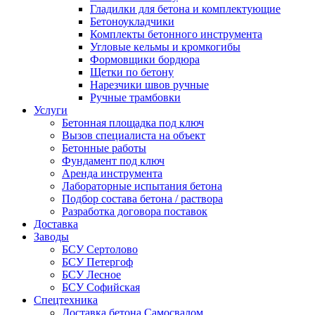
Гладилки для бетона и комплектующие
Бетоноукладчики
Комплекты бетонного инструмента
Угловые кельмы и кромкогибы
Формовщики бордюра
Щетки по бетону
Нарезчики швов ручные
Ручные трамбовки
Услуги
Бетонная площадка под ключ
Вызов специалиста на объект
Бетонные работы
Фундамент под ключ
Аренда инструмента
Лабораторные испытания бетона
Подбор состава бетона / раствора
Разработка договора поставок
Доставка
Заводы
БСУ Сертолово
БСУ Петергоф
БСУ Лесное
БСУ Софийская
Спецтехника
Доставка бетона Самосвалом