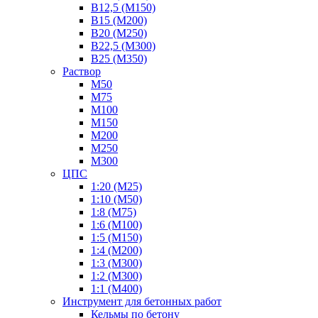
В12,5 (М150)
В15 (М200)
В20 (М250)
В22,5 (М300)
В25 (М350)
Раствор
М50
М75
М100
М150
М200
М250
М300
ЦПС
1:20 (М25)
1:10 (М50)
1:8 (М75)
1:6 (М100)
1:5 (М150)
1:4 (М200)
1:3 (М300)
1:2 (М300)
1:1 (М400)
Инструмент для бетонных работ
Кельмы по бетону