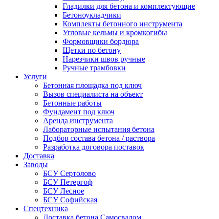
Гладилки для бетона и комплектующие
Бетоноукладчики
Комплекты бетонного инструмента
Угловые кельмы и кромкогибы
Формовщики бордюра
Щетки по бетону
Нарезчики швов ручные
Ручные трамбовки
Услуги
Бетонная площадка под ключ
Вызов специалиста на объект
Бетонные работы
Фундамент под ключ
Аренда инструмента
Лабораторные испытания бетона
Подбор состава бетона / раствора
Разработка договора поставок
Доставка
Заводы
БСУ Сертолово
БСУ Петергоф
БСУ Лесное
БСУ Софийская
Спецтехника
Доставка бетона Самосвалом